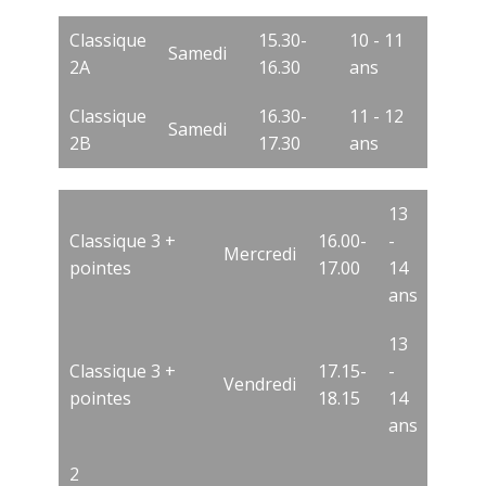
Classique
15.30-
10 - 11
Samedi
2A
16.30
ans
Classique
16.30-
11 - 12
Samedi
2B
17.30
ans
13
Classique 3 +
16.00-
-
Mercredi
pointes
17.00
14
ans
13
Classique 3 +
17.15-
-
Vendredi
pointes
18.15
14
ans
2