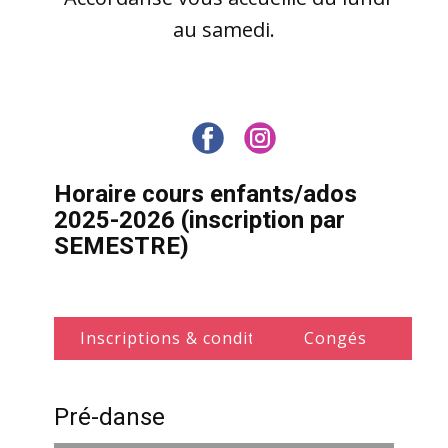
au samedi.
Horaire co​urs enfants/ados
2025-2026
(inscription par
SEMESTRE)
Tarifs
Inscriptions & conditions générales
Uniformes
Congés
Pré-danse