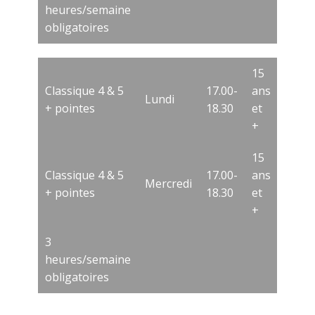
heures/semaine
obligatoires
15
Classique 4 & 5
17.00-
ans
Lundi
+ pointes
18.30
et
+
15
Classique 4 & 5
17.00-
ans
Mercredi
+ pointes
18.30
et
+
3
heures/semaine
obligatoires