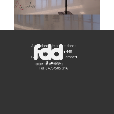
Accordanse école de danse
Av Georges Henri 448
1200 Woluwé Saint-Lambert
Bruxelles
Tél. 0475/505 316