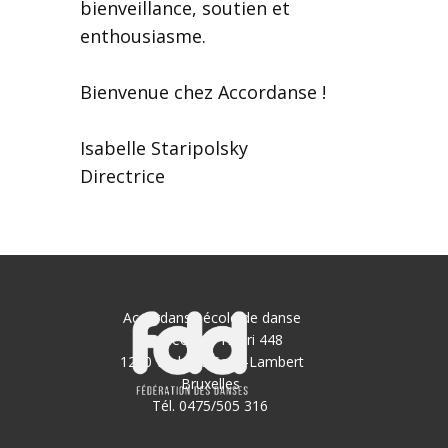
bienveillance, soutien et
enthousiasme.
Bienvenue chez Accordanse !
Isabelle Staripolsky
Directrice
Accordanse école de danse
Av Georges Henri 448
1200 Woluwé Saint-Lambert
Bruxelles
Tél. 0475/505 316